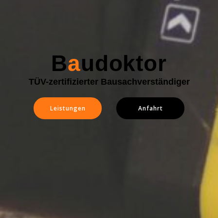
B
a
udoktor
TÜV-zertifizierter Bausachverständiger
Leistungen
Anfahrt